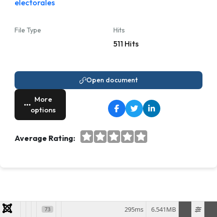
electorales
File Type
Hits
511 Hits
Open document
More
options
Average Rating:
295ms
6.541MB
73