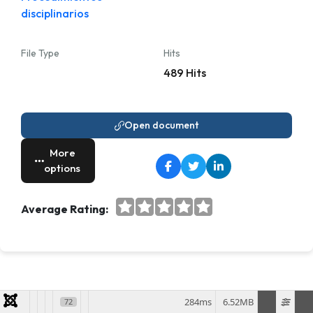
disciplinarios
File Type
Hits
489 Hits
Open document
More
options
Average Rating:
284ms
6.52MB
72