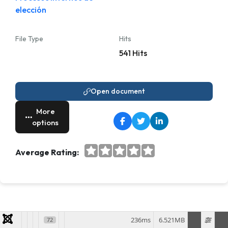
elección
File Type
Hits
541 Hits
Open document
More
options
Average Rating:
236ms
6.521MB
72