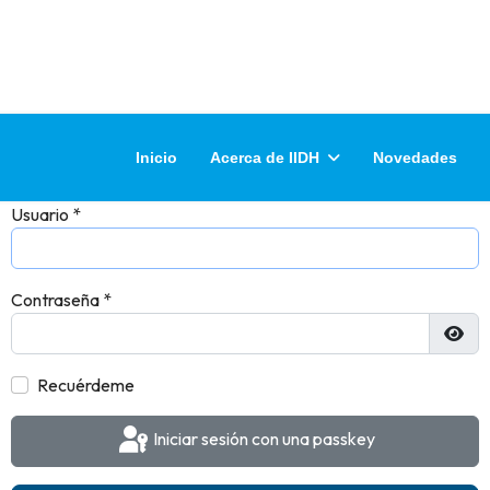
Inicio
Acerca de IIDH
Novedades
Usuario
*
Contraseña
*
Most
Recuérdeme
Iniciar sesión con una passkey