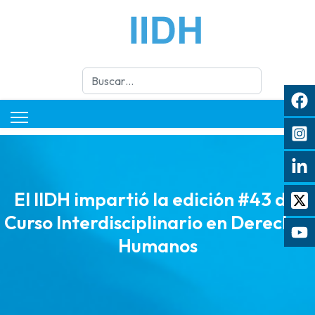
Buscar
El IIDH impartió la edición #43 del
Curso Interdisciplinario en Derechos
Humanos