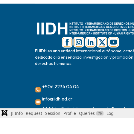
El IIDH es una entidad internacional autónoma, acad
dedicada a la enseñanza, investigación y promoción
derechos humanos.
+506 2234 04 04
info@iidh.ed.cr
2024 Instituto Interamericano de Derechos
J! Info
Request
Session
Profile
Queries
Log
76
Humanos