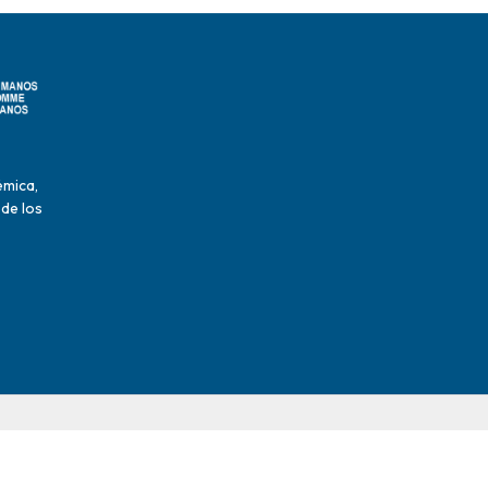
émica,
 de los