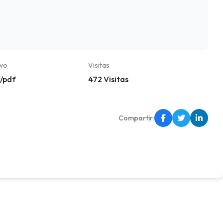
ivo
Visitas
n/pdf
472 Visitas
Compartir: