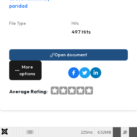
paridad
File Type
Hits
497 Hits
Open document
More
options
Average Rating:
225ms
6.52MB
72