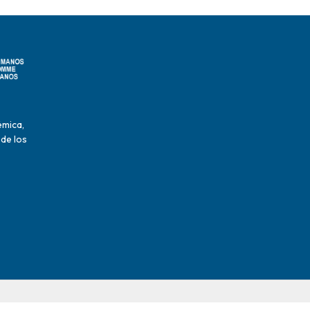
émica,
 de los