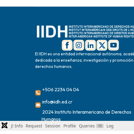
El IIDH es una entidad internacional autónoma, acad
dedicada a la enseñanza, investigación y promoción
derechos humanos.
+506 2234 04 04
info@iidh.ed.cr
2024 Instituto Interamericano de Derechos
Humanos
J! Info
Request
Session
Profile
Queries
Log
75