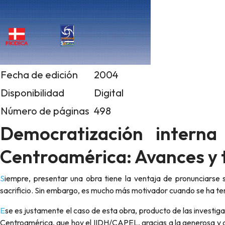
Fecha de edición
2004
Disponibilidad
Digital
Número de páginas
498
Democratización interna 
Centroamérica: Avances y 
Siempre, presentar una obra tiene la ventaja de pronunciarse sobre el producto de muchas horas de trabajo, de estudio y de
sacrificio. Sin embargo, es mucho más motivador cuando se ha ten
Ese es justamente el caso de esta obra, producto de las investigaciones en materia de democratización de los partidos políticos en
Centroamérica, que hoy el IIDH/CAPEL, gracias a la generosa y 