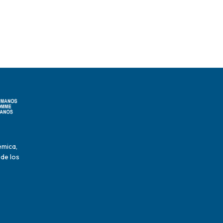
émica,
 de los