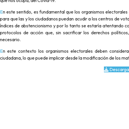
que nos ocupa, del Covid-19.
En este sentido, es fundamental que los organismos electorales cumplan con normas de salubridad que aseguren las condiciones
para que las y los ciudadanos puedan acudir a los centros de votac
índices de abstencionismo y por lo tanto se estaría atentando cont
protocolos de acción que, sin sacrificar los derechos políticos,
necesario.
En este contexto los organismos electorales deben considerar nuevas condiciones de organización electoral y participación
ciudadana, lo que puede implicar desde la modificación de los ma
Descarga