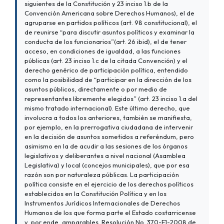
siguientes de la Constitución y 23 inciso 1.b de la
Convención Americana sobre Derechos Humanos), el de
agruparse en partidos políticos (art. 98 constitucional), el
de reunirse “para discutir asuntos políticos y examinar la
conducta de los funcionarios”(art. 26 ibid), el de tener
acceso, en condiciones de igualdad, a las funciones
públicas (art. 23 inciso 1.c de la citada Convención) y el
derecho genérico de participación política, entendido
como la posibilidad de “participar en la dirección de los
asuntos públicos, directamente o por medio de
representantes libremente elegidos” (art. 23 inciso 1.a del
mismo tratado internacional). Este último derecho, que
involucra a todos los anteriores, también se manifiesta,
por ejemplo, en la prerrogativa ciudadana de intervenir
en la decisión de asuntos sometidos a referéndum, pero
asimismo en la de acudir a las sesiones de los órganos
legislativos y deliberantes a nivel nacional (Asamblea
Legislativa) y local (concejos municipales), que por esa
razón son por naturaleza públicas. La participación
política consiste en el ejercicio de los derechos políticos
establecidos en la Constitución Política y en los
Instrumentos Jurídicos Internacionales de Derechos
Humanos de los que forma parte el Estado costarricense
y, por ende, amparables. Resolución No. 370-E1-2008 de