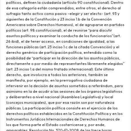
políticos, definen la ciudadanía (artículo 90 constitucional). Dentro
de esa categoría están comprendidos, entre otros, el derecho al
sufragio tanto activo como pasivo –elegir y ser electo- (art. 93 y
siguientes de la Constitución y 23 inciso 1.b de la Convención
Americana sobre Derechos Humanos), el de agruparse en partidos
políticos (art. 98 constitucional), el de reunirse “para discutir
asuntos políticos y examinar la conducta de los funcionarios”(art.
26 ibid), el de tener acceso, en condiciones de igualdad, a las
funciones públicas (art. 23 inciso 1.c de la citada Convención) y el
derecho genérico de participación política, entendido como la
posibilidad de “participar en la dirección de los asuntos públicos,
directamente o por medio de representantes libremente elegidos”
(art. 23 inciso 1.a del mismo tratado internacional). Este último
derecho, que involucra a todos los anteriores, también se
manifiesta, por ejemplo, en la prerrogativa ciudadana de
intervenir en la decisión de asuntos sometidos a referéndum, pero
asimismo en la de acudir a las sesiones de los órganos legislativos
y deliberantes a nivel nacional (Asamblea Legislativa) y local
(concejos municipales), que por esa razón son por naturaleza
públicas. La participación política consiste en el ejercicio de los
derechos políticos establecidos en la Constitución Política y en los
Instrumentos Jurídicos Internacionales de Derechos Humanos de
los que forma parte el Estado costarricense y, por ende,
amparables. Resolución No. 370-E1-2008 de las trece horas