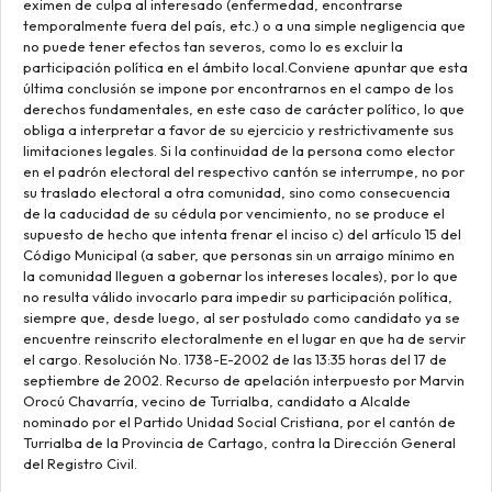
eximen de culpa al interesado (enfermedad, encontrarse
temporalmente fuera del país, etc.) o a una simple negligencia que
no puede tener efectos tan severos, como lo es excluir la
participación política en el ámbito local.Conviene apuntar que esta
última conclusión se impone por encontrarnos en el campo de los
derechos fundamentales, en este caso de carácter político, lo que
obliga a interpretar a favor de su ejercicio y restrictivamente sus
limitaciones legales. Si la continuidad de la persona como elector
en el padrón electoral del respectivo cantón se interrumpe, no por
su traslado electoral a otra comunidad, sino como consecuencia
de la caducidad de su cédula por vencimiento, no se produce el
supuesto de hecho que intenta frenar el inciso c) del artículo 15 del
Código Municipal (a saber, que personas sin un arraigo mínimo en
la comunidad lleguen a gobernar los intereses locales), por lo que
no resulta válido invocarlo para impedir su participación política,
siempre que, desde luego, al ser postulado como candidato ya se
encuentre reinscrito electoralmente en el lugar en que ha de servir
el cargo. Resolución No. 1738-E-2002 de las 13:35 horas del 17 de
septiembre de 2002. Recurso de apelación interpuesto por Marvin
Orocú Chavarría, vecino de Turrialba, candidato a Alcalde
nominado por el Partido Unidad Social Cristiana, por el cantón de
Turrialba de la Provincia de Cartago, contra la Dirección General
del Registro Civil.