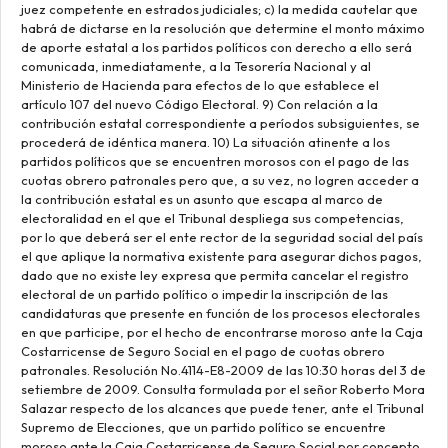
juez competente en estrados judiciales; c) la medida cautelar que
habrá de dictarse en la resolución que determine el monto máximo
de aporte estatal a los partidos políticos con derecho a ello será
comunicada, inmediatamente, a la Tesorería Nacional y al
Ministerio de Hacienda para efectos de lo que establece el
artículo 107 del nuevo Código Electoral. 9) Con relación a la
contribución estatal correspondiente a períodos subsiguientes, se
procederá de idéntica manera. 10) La situación atinente a los
partidos políticos que se encuentren morosos con el pago de las
cuotas obrero patronales pero que, a su vez, no logren acceder a
la contribución estatal es un asunto que escapa al marco de
electoralidad en el que el Tribunal despliega sus competencias,
por lo que deberá ser el ente rector de la seguridad social del país
el que aplique la normativa existente para asegurar dichos pagos,
dado que no existe ley expresa que permita cancelar el registro
electoral de un partido político o impedir la inscripción de las
candidaturas que presente en función de los procesos electorales
en que participe, por el hecho de encontrarse moroso ante la Caja
Costarricense de Seguro Social en el pago de cuotas obrero
patronales. Resolución No.4114-E8-2009 de las 10:30 horas del 3 de
setiembre de 2009. Consulta formulada por el señor Roberto Mora
Salazar respecto de los alcances que puede tener, ante el Tribunal
Supremo de Elecciones, que un partido político se encuentre
moroso ante la Caja Costarricense de Seguro Social por concepto