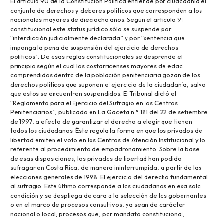
El artículo 90 de la Constitución Política entiende por ciudadanía el
conjunto de derechos y deberes políticos que corresponden a los
nacionales mayores de dieciocho años. Según el artículo 91
constitucional este status jurídico sólo se suspende por
“interdicción judicialmente declarada” y por “sentencia que
imponga la pena de suspensión del ejercicio de derechos
políticos”. De esas reglas constitucionales se desprende el
principio según el cual los costarricenses mayores de edad
comprendidos dentro de la población penitenciaria gozan de los
derechos políticos que suponen el ejercicio de la ciudadanía, salvo
que estos se encuentren suspendidos. El Tribunal dictó el
“Reglamento para el Ejercicio del Sufragio en los Centros
Penitenciarios”, publicado en La Gaceta n.° 181 del 22 de setiembre
de 1997, a efecto de garantizar el derecho a elegir que tienen
todos los ciudadanos. Éste regula la forma en que los privados de
libertad emiten el voto en los Centros de Atención Institucional y lo
referente al procedimiento de empadronamiento. Sobre la base
de esas disposiciones, los privados de libertad han podido
sufragar en Costa Rica, de manera ininterrumpida, a partir de las
elecciones generales de 1998. El ejercicio del derecho fundamental
al sufragio. Este último corresponde a los ciudadanos en esa sola
condición y se despliega de cara a la selección de los gobernantes
o en el marco de procesos consultivos, ya sean de carácter
nacional o local; procesos que, por mandato constitucional,