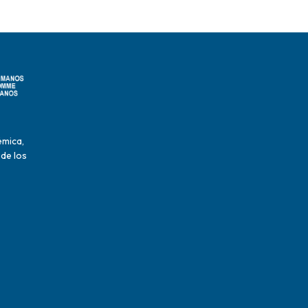
émica,
 de los