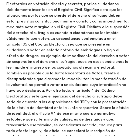
Electorales en votación directa y secreta, por los ciudadanos
debidamente inscritos en el Registro Civil. Significa esto que las
situaciones por las que se pierde el derecho al sufragio deben
estar previstas constitucionalmente y constar, como impedimento,
mediante nota marginal en el Registro Civil. Distinto a la suspensión
del derecho al sufragio es cuando a ciudadanos se les impide
válidamente que voten. La circunstancia contemplada en el
artículo 105 del Código Electoral, sea que se presente un
ciudadano a votar en estado notorio de embriaguez o bajo el
efecto de drogas, es ejemplo de impedimento del derecho a votar
sin suspensión del derecho al sufragio, pues en esas condiciones la
ley impide el ingreso de los ciudadanos al recinto electoral.
También es posible que la Junta Receptora de Votos, frente a
discapacidades que claramente imposibiliten la manifestación de
la voluntad, no permita votar a un ciudadano cuya interdicción no
haya sido declarada. Por otro lado, el artículo 4 del Código
Electoral advierte que el ejercicio del derecho al sufragio debe
serlo de acuerdo a las disposiciones del TSE y con la presentación
de la cédula de identidad ante la Junta respectiva. Sobre la cédula
de identidad, el artículo 94 de ese mismo cuerpo normativo
establece que su término de validez es de diez años y que,
transcurrido ese término, se considerará vencida, caduca para
todo efecto legal y, de oficio, se cancelará la inscripción del