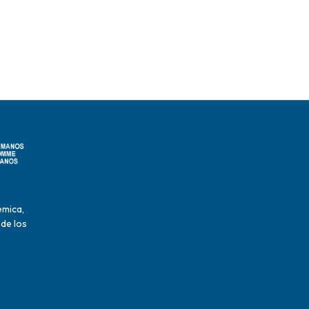
émica,
 de los