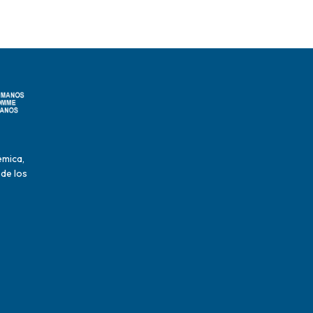
émica,
 de los