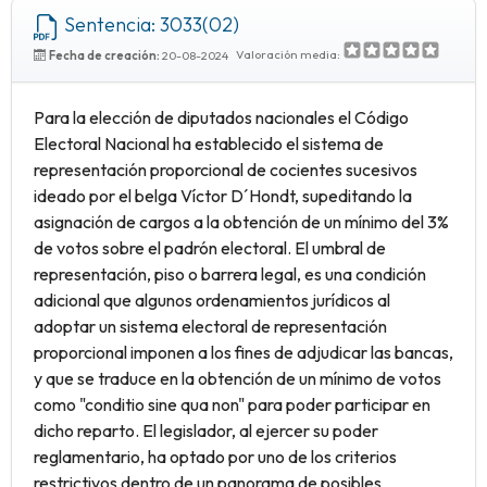
Sentencia: 3033(02)
Valoración media:
Fecha de creación:
20-08-2024
Para la elección de diputados nacionales el Código
Electoral Nacional ha establecido el sistema de
representación proporcional de cocientes sucesivos
ideado por el belga Víctor D´Hondt, supeditando la
asignación de cargos a la obtención de un mínimo del 3%
de votos sobre el padrón electoral. El umbral de
representación, piso o barrera legal, es una condición
adicional que algunos ordenamientos jurídicos al
adoptar un sistema electoral de representación
proporcional imponen a los fines de adjudicar las bancas,
y que se traduce en la obtención de un mínimo de votos
como "conditio sine qua non" para poder participar en
dicho reparto. El legislador, al ejercer su poder
reglamentario, ha optado por uno de los criterios
restrictivos dentro de un panorama de posibles