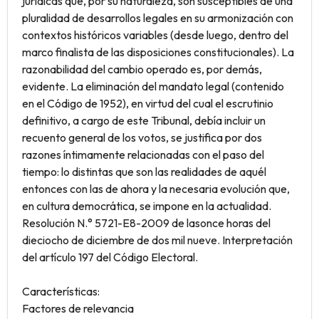
jurídicas que, por su naturaleza, son susceptibles de una
pluralidad de desarrollos legales en su armonización con
contextos históricos variables (desde luego, dentro del
marco finalista de las disposiciones constitucionales). La
razonabilidad del cambio operado es, por demás,
evidente. La eliminación del mandato legal (contenido
en el Código de 1952), en virtud del cual el escrutinio
definitivo, a cargo de este Tribunal, debía incluir un
recuento general de los votos, se justifica por dos
razones íntimamente relacionadas con el paso del
tiempo: lo distintas que son las realidades de aquél
entonces con las de ahora y la necesaria evolución que,
en cultura democrática, se impone en la actualidad.
Resolución N.° 5721-E8-2009 de lasonce horas del
dieciocho de diciembre de dos mil nueve. Interpretación
del artículo 197 del Código Electoral.
Características:
Factores de relevancia