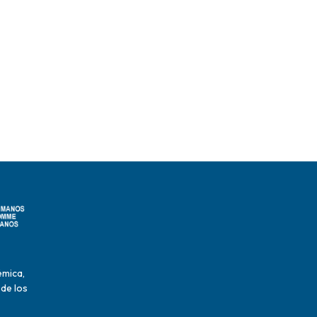
émica,
 de los