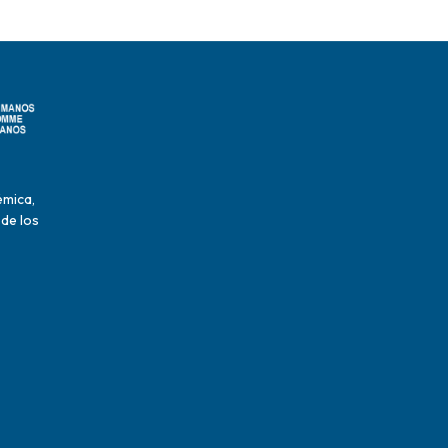
émica,
 de los