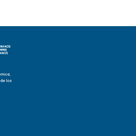
émica,
 de los