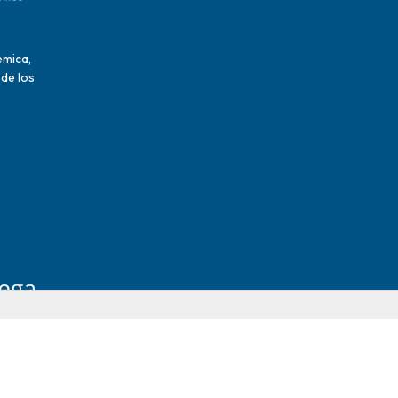
émica,
 de los