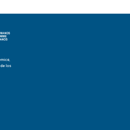
émica,
 de los