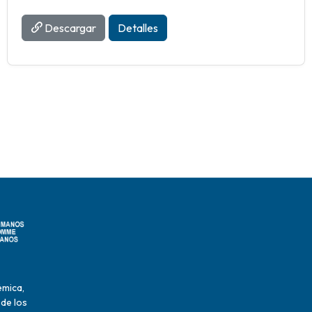
Descargar
Detalles
émica,
 de los