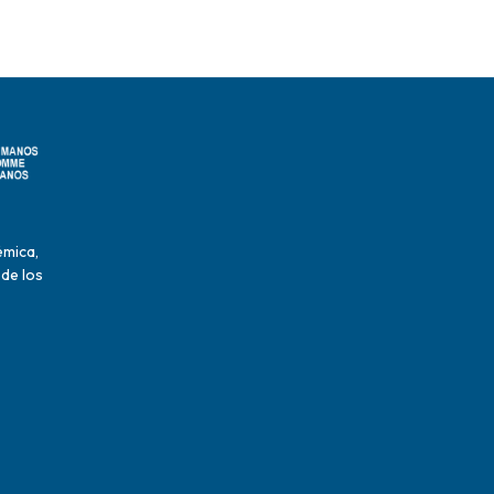
émica,
 de los