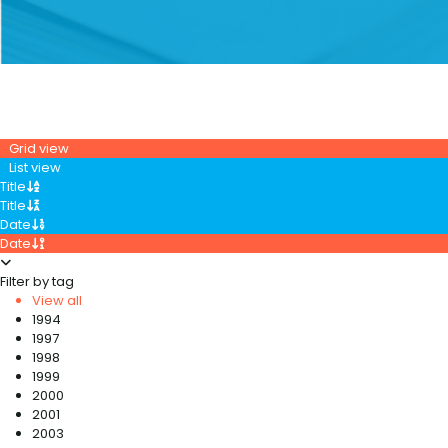
Grid view
List view
Title
Title
Date
Date
Filter by tag
View all
1994
1997
1998
1999
2000
2001
2003