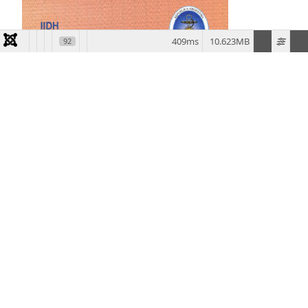
409ms
10.623MB
92