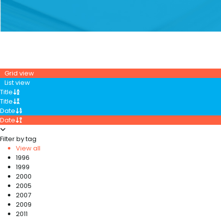
Grid view
List view
Title
Title
Date
Date
Filter by tag
View all
1996
1999
2000
2005
2007
2009
2011