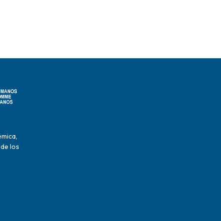
émica,
 de los