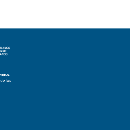
émica,
 de los