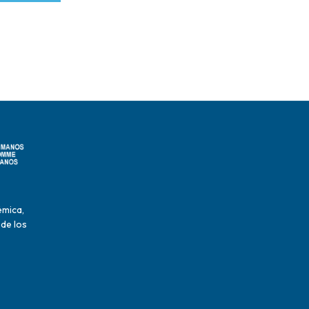
émica,
 de los