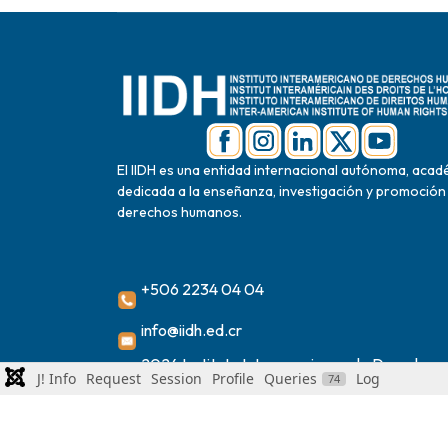
El IIDH es una entidad internacional autónoma, acad
dedicada a la enseñanza, investigación y promoción
derechos humanos.
+506 2234 04 04
info@iidh.ed.cr
2024 Instituto Interamericano de Derechos
J! Info
Request
Session
Profile
Queries
Log
74
Humanos