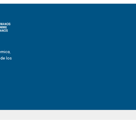
émica,
 de los