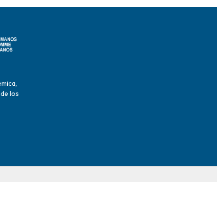
émica,
 de los