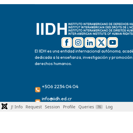
El IIDH es una entidad internacional autónoma, acad
dedicada a la enseñanza, investigación y promoción
derechos humanos.
+506 2234 04 04
info@iidh.ed.cr
J! Info
Request
Session
Profile
Queries
Log
76
2024 Instituto Interamericano de Derechos
Humanos