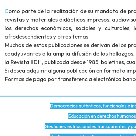
Como parte de la realización de su mandato de promoción, el IIDH divulga información y conocimientos especializados con la edición y distribución de libros,
revistas y materiales didácticos impresos, audiovis
los derechos económicos, sociales y culturales
afrodescendientes y otros temas.
Muchas de estas publicaciones se derivan de los pr
coadyuvantes a la amplia difusión de los hallazgos,
la Revista IIDH, publicada desde 1985, boletines, cu
Si desea adquirir alguna publicación en formato impr
Formas de pago por transferencia electrónica bancar
Democracias auténticas, funcionales e in
Educación en derechos humanos
Gestiones institucionales transparentes y pa