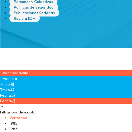
Personas y Colectivos
Políticas de Seguridad
Publicaciones Seriadas
Revista IIDH
Ver cuadricula
Ver lista
Título
Título
Fecha
Fecha
Filtrar por descriptor
Ver todos
1985
1986