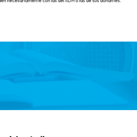
den necesariamente con las del IIDH o las de sus donantes.