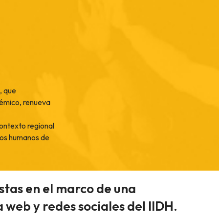
, que
démico, renueva
contexto regional
chos humanos de
stas en el marco de una
 web y redes sociales del IIDH.