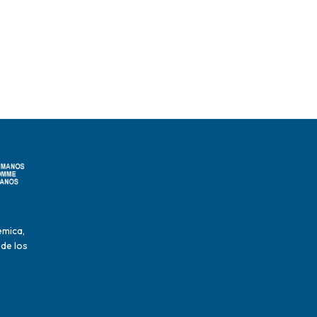
émica,
 de los