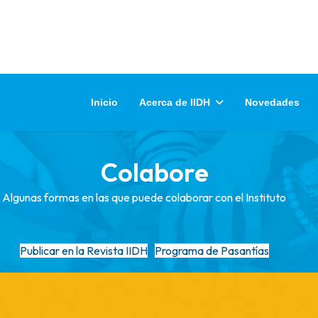
Inicio
Acerca de IIDH
Novedades
Colabore
Algunas formas en las que puede colaborar con el Instituto
Publicar en la Revista IIDH
Programa de Pasantías