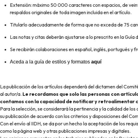
Extensión: máximo 50 000 caracteres con espacios, de veinte 
respaldos originales de toda imagen incluida en el artículo.
Titularlo adecuadamente de forma que no exceda de 75 car
Las notas y citas deberán ajustarse a lo prescrito en la Guía 
Se recibirán colaboraciones en español, inglés, portugués y 
Aceda a la guía de estilos y formatos
aquí
La publicación de los artículos dependerá del dictamen del Comi
al autor/a.
Le recordamos que solo las personas con artícul
contamos con la capacidad de notificar y retroalimentar
Para la selección, se considerará la pertinencia y la calidad de l
su publicación de acuerdo con los criterios y disposiciones del Co
Con el envío al IIDH, se da por un hecho la aceptación de los requis
como la página web y otras publicaciones impresas y digitales.