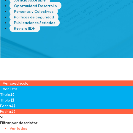
Justicia Accesible
Oportunidad Desarrollo
Personas y Colectivos
Políticas de Seguridad
Publicaciones Seriadas
Revista IIDH
Ver cuadricula
Ver lista
Título
Título
Fecha
Fecha
Filtrar por descriptor
Ver todos