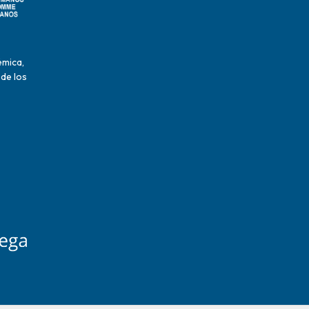
émica,
 de los