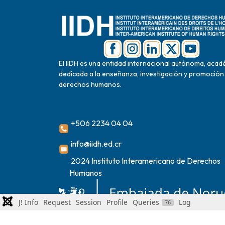
El IIDH es una entidad internacional autónoma, acad
dedicada a la enseñanza, investigación y promoción
derechos humanos.
+506 2234 04 04
info@iidh.ed.cr
2024 Instituto Interamericano de Derechos
Humanos
J! Info
Request
Session
Profile
Queries
Log
76