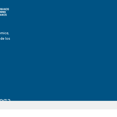
émica,
 de los