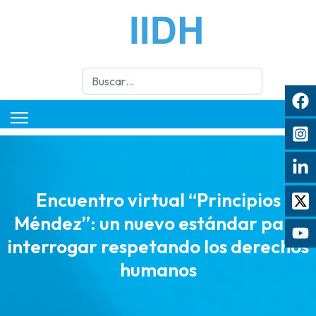
Buscar
Encuentro virtual “Principios
Méndez”: un nuevo estándar para
interrogar respetando los derechos
humanos