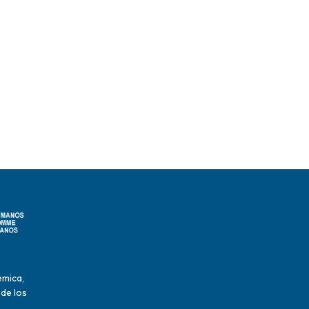
émica,
 de los