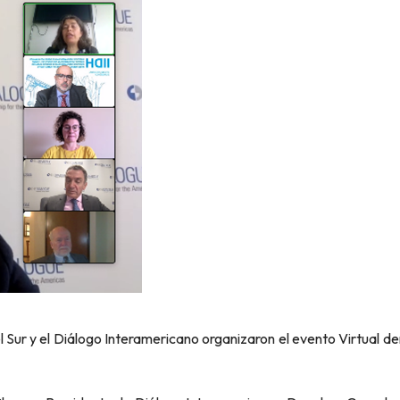
del Sur y el Diálogo Interamericano organizaron el evento Virtua