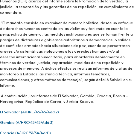
Humanos (IIDH)
acerca del Informe sobre la Promoción de la verdad, la
justicia, la reparación y las garantías de no repetición, en cumplimiento de
su mandato.
“El mandato consiste en examinar de manera holística, desde un enfoque
de derechos humanos centrado en las víctimas y teniendo en cuenta la
perspectiva de género, las medidas institucionales que se toman frente a
pasajes de dictaduras o gobiernos autoritarios a democracias, o salidas
de conflictos armados hacia situaciones de paz, cuando se perpetraron
graves y/o sistemáticas violaciones a los derechos humanos y/o al
derecho internacional humanitario, para abordarlas debidamente en
términos de verdad, justicia, reparación, medidas de no repetición y
procesos de memoria. A dichos efectos se realizan informes de visitas de
monitoreo a Estados, asistencia técnica, informes temáticos,
comunicaciones, y otros métodos de trabajo”, según detalló Salvioli en su
Informe.
A continuación, los informes de El Salvador, Gambia, Croacia, Bosnia –
Herzegovina, República de Corea, y Serbia-Kosovo.
El Salvador (A/HRC/45/45/Add.2)
Gambia (A/HRC/45/45/Add.3)
Croacia (A/HRC/51/34/Add.1)