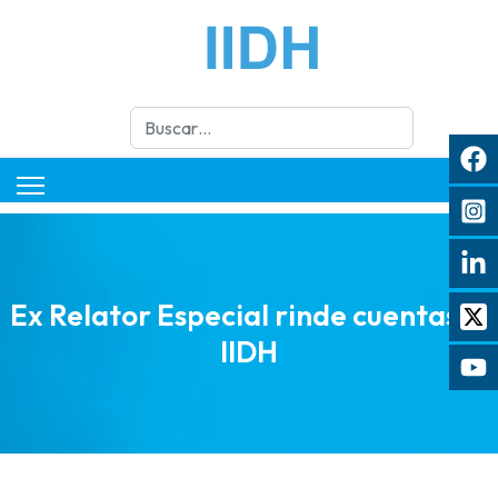
Buscar
Ex Relator Especial rinde cuentas al
IIDH