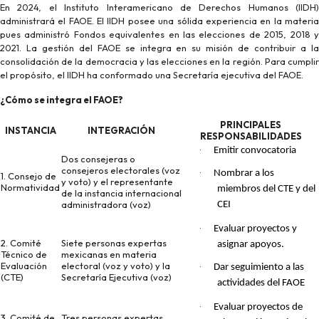
En 2024, el Instituto Interamericano de Derechos Humanos (IIDH)
administrará el FAOE. El IIDH posee una sólida experiencia en la materia
pues administró Fondos equivalentes en las elecciones de 2015, 2018 y
2021. La gestión del FAOE se integra en su misión de contribuir a la
consolidación de la democracia y las elecciones en la región. Para cumplir
el propósito, el IIDH ha conformado una Secretaría ejecutiva del FAOE.
¿Cómo se integra el FAOE?
PRINCIPALES
INSTANCIA
INTEGRACIÓN
RESPONSABILIDADES
·
Emitir convocatoria
Dos consejeras o
consejeros electorales (voz
·
Nombrar a los
1. Consejo de
y voto) y el representante
Normatividad
miembros del CTE y del
de la instancia internacional
administradora (voz)
CEI
·
Evaluar proyectos y
2. Comité
Siete personas expertas
asignar apoyos.
Técnico de
mexicanas en materia
Evaluación
electoral (voz y voto) y la
·
Dar seguimiento a las
(CTE)
Secretaría Ejecutiva (voz)
actividades del FAOE
·
Evaluar proyectos de
3. Comité de
Tres personas expertas