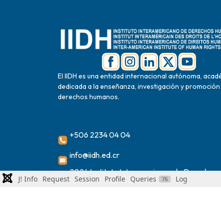
El IIDH es una entidad internacional autónoma, acad
dedicada a la enseñanza, investigación y promoción
derechos humanos.
+506 2234 04 04
info@iidh.ed.cr
2024 Instituto Interamericano de Derechos
J! Info
Request
Session
Profile
Queries
Log
76
Humanos