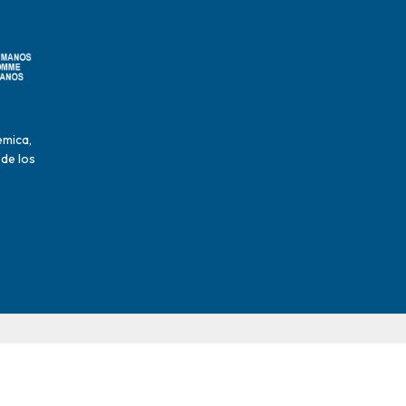
émica,
 de los