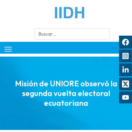
Buscar
Misión de UNIORE observó la
segunda vuelta electoral
ecuatoriana