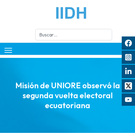
Buscar
Misión de UNIORE observó la
segunda vuelta electoral
ecuatoriana