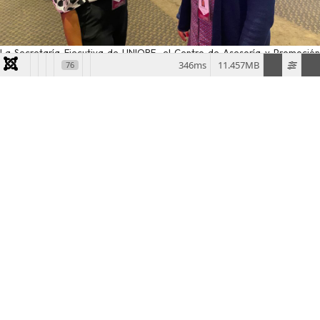
La Secretaría Ejecutiva de UNIORE, el Centro de Asesoría y Promoción
346ms
11.457MB
76
Electoral (IIDH/CAPEL), fue representada por su coordinadora Sofía
Vincenzi y la asesora internacional Tasheena Obando.
Las fotografías son de UNIORE.
Última actualización: 09 Julio 2024