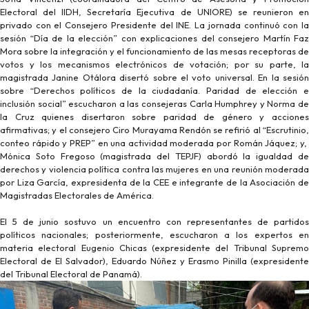
Electoral del IIDH, Secretaría Ejecutiva de UNIORE) se reunieron en
privado con el Consejero Presidente del INE. La jornada continuó con la
sesión “Día de la elección” con explicaciones del consejero Martín Faz
Mora sobre la integración y el funcionamiento de las mesas receptoras de
votos y los mecanismos electrónicos de votación; por su parte, la
magistrada Janine Otálora disertó sobre el voto universal. En la sesión
sobre “Derechos políticos de la ciudadanía. Paridad de elección e
inclusión social” escucharon a las consejeras Carla Humphrey y Norma de
la Cruz quienes disertaron sobre paridad de género y acciones
afirmativas; y el consejero Ciro Murayama Rendón se refirió al “Escrutinio,
conteo rápido y PREP” en una actividad moderada por Román Jáquez; y,
Mónica Soto Fregoso (magistrada del TEPJF) abordó la igualdad de
derechos y violencia política contra las mujeres en una reunión moderada
por Liza García, expresidenta de la CEE e integrante de la Asociación de
Magistradas Electorales de América.
El 5 de junio sostuvo un encuentro con representantes de partidos
políticos nacionales; posteriormente, escucharon a los expertos en
materia electoral Eugenio Chicas (expresidente del Tribunal Supremo
Electoral de El Salvador), Eduardo Núñez y Erasmo Pinilla (expresidente
del Tribunal Electoral de Panamá).