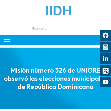
Buscar
Misión número 326 de UNIORE
observó las elecciones municipales
de República Dominicana