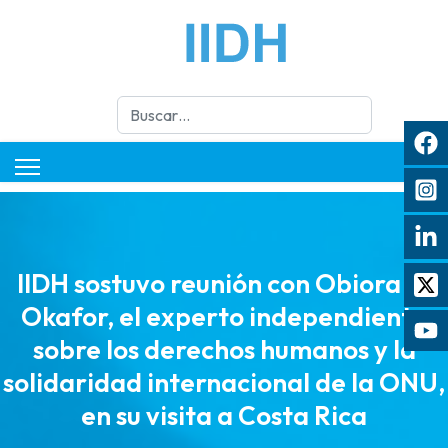
Buscar
IIDH sostuvo reunión con Obiora C.
Okafor, el experto independiente
sobre los derechos humanos y la
solidaridad internacional de la ONU,
en su visita a Costa Rica