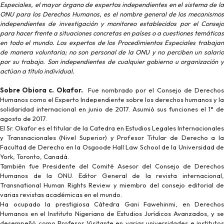
Especiales, el mayor órgano de expertos independientes en el sistema de la
ONU para los Derechos Humanos, es el nombre general de los mecanismos
independientes de investigación y monitoreo establecidos por el Consejo
para hacer frente a situaciones concretas en países o a cuestiones temáticas
en todo el mundo. Los expertos de los Procedimientos Especiales trabajan
de manera voluntaria; no son personal de la ONU y no perciben un salario
por su trabajo. Son independientes de cualquier gobierno u organización y
actúan a título individual.
Sobre
O
biora c. Okafor
.
Fue nombrado por el Consejo de Derecho
Humanos como el Experto Independiente sobre los derechos humanos y la
solidaridad internacional en junio de 2017. Asumió sus funciones el 1° de
agosto de 2017.
El Sr. Okafor es el titular de la Catedra en Estudios Legales Internacionales
y Transnacionales (Nivel Superior) y Profesor Titular de Derecho a la
Facultad de Derecho en la Osgoode Hall Law School de la Universidad de
York, Toronto, Canadá.
También fue Presidente del Comité Asesor del Consejo de Derechos
Humanos de la ONU. Editor General de la revista internacional,
Transnational Human Rights Review y miembro del consejo editorial de
varias revistas académicas en el mundo.
Ha ocupado la prestigiosa Cátedra Gani Fawehinmi, en Derechos
Humanos en el Instituto Nigeriano de Estudios Jurídicos Avanzados, y se
desempeñó como Profesor Visitante en varias universidades e institutos