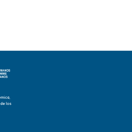
émica,
 de los